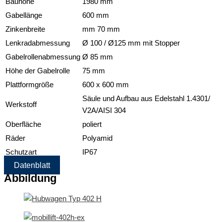
Bauhöhe
1980 mm
Gabellänge
600 mm
Zinkenbreite
mm 70 mm
Lenkradabmessung
Ø 100 / Ø125 mm mit Stopper
Gabelrollenabmessung
Ø 85 mm
Höhe der Gabelrolle
75 mm
Plattformgröße
600 x 600 mm
Säule und Aufbau aus Edelstahl 1.4301/
Werkstoff
V2A/AISI 304
Oberfläche
poliert
Räder
Polyamid
Schutzart
IP67
Datenblatt
Abbildung